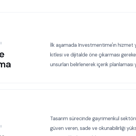
I
İlk aşamada Investmentime'ın hizmet y
ve
kitlesi ve dijitalde öne çıkarması gere
ama
unsurları belirlenerek içerik planlaması y
Tasarım sürecinde gayrimenkul sektör
I
güven veren, sade ve okunabilirliği yük