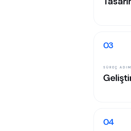
Tasar
03
SÜREÇ ADIM
Gelişt
04