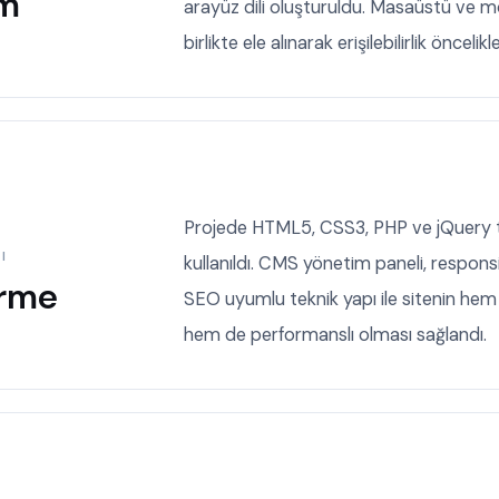
ım
arayüz dili oluşturuldu. Masaüstü ve 
birlikte ele alınarak erişilebilirlik öncelikle
Projede HTML5, CSS3, PHP ve jQuery t
I
kullanıldı. CMS yönetim paneli, respons
irme
SEO uyumlu teknik yapı ile sitenin hem 
hem de performanslı olması sağlandı.