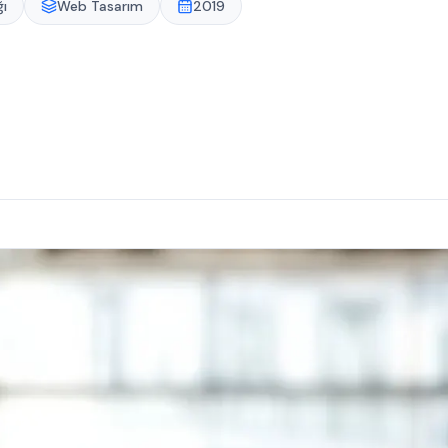
ı
Web Tasarım
2019