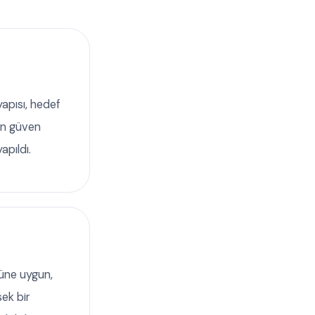
apısı, hedef
ken güven
apıldı.
üne uygun,
sek bir